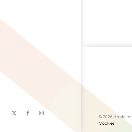
x-
facebook
instagram
© 2026 danielme
twitter
Cookies