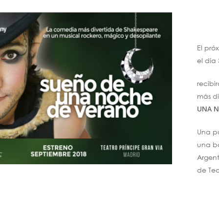
El pró
el día
recibi
más di
UNA N
Una pu
una ba
Argent
de Tea